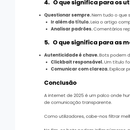
4. O que significa para os ut
Questionar sempre.
Nem tudo o que s
Ir além do título.
Leia o artigo comp
Analisar padrões.
Comentários repe
5. O que significa para as 
Autenticidade é chave.
Bots podem d
Clickbait responsável.
Um título f
Comunicar com clareza.
Explicar 
Conclusão
A internet de 2025 é um palco onde hum
de comunicação transparente.
Como utilizadores, cabe-nos filtrar me