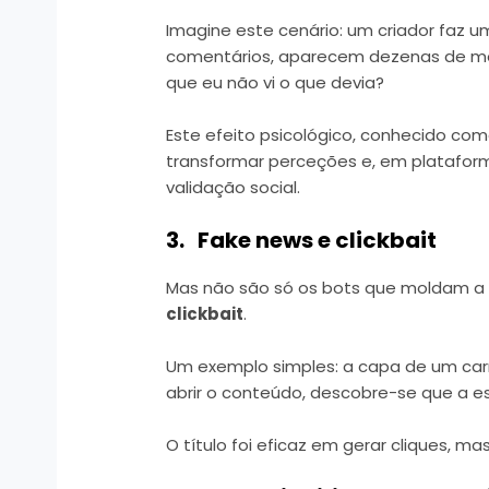
Imagine este cenário: um criador faz um
comentários, aparecem dezenas de men
que eu não vi o que devia?
Este efeito psicológico, conhecido co
transformar perceções e, em platafor
validação social.
3. Fake news e clickbait
Mas não são só os bots que moldam a o
clickbait
.
Um exemplo simples: a capa de um ca
abrir o conteúdo, descobre-se que a e
O título foi eficaz em gerar cliques, 