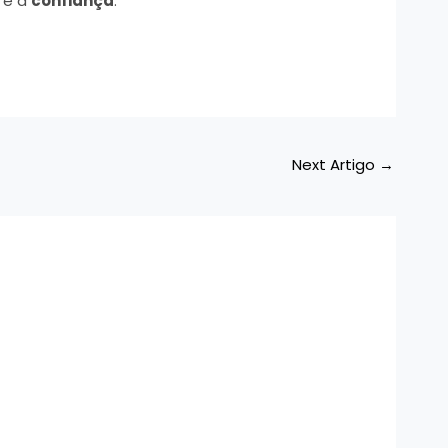
 é a
confiança
.
Next Artigo
→