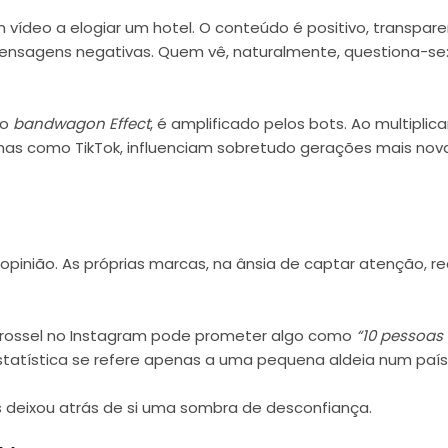
 vídeo a elogiar um hotel. O conteúdo é positivo, transparen
sagens negativas. Quem vê, naturalmente, questiona-se: 
mo
bandwagon Effect
, é amplificado pelos bots. Ao multipli
mas como TikTok, influenciam sobretudo gerações mais nov
pinião. As próprias marcas, na ânsia de captar atenção, r
rrossel no Instagram pode prometer algo como
“10 pessoas
statística se refere apenas a uma pequena aldeia num país
mas deixou atrás de si uma sombra de desconfiança.