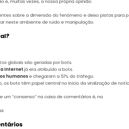
 e, muitas vezes, a nossa própria opinião.
recentes sobre a dimensão do fenómeno e deixo pistas pa
ar neste ambiente de ruído e manipulação.
nal?
tos globais são geradas por bots.
da Internet
já era atribuído a bots.
 os humanos
e chegaram a 51% do tráfego.
s bots têm papel central no início da viralização de notíci
ce um “consenso” na caixa de comentários é, na
as
entários