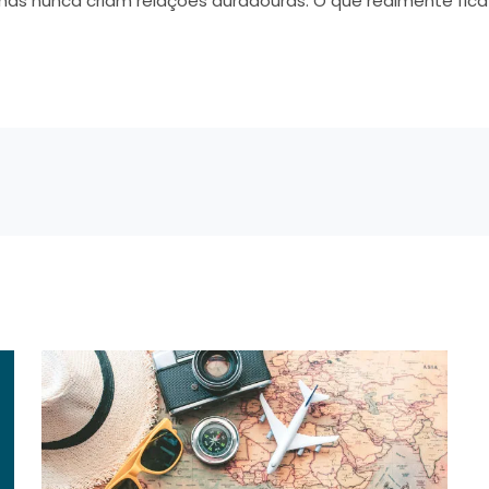
 mas nunca criam relações duradouras. O que realmente fica