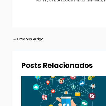
No fim, os bots podem inflar números,
←
Previous Artigo
Posts Relacionados