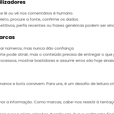
ilizadores
e lê ou vê nos comentários é humano.
leto, procure a fonte, confirme os dados.
titivos, perfis recentes ou frases genéricas podem ser sina
marcas
ar números, mas nunca dão confiança.
orte pode atrair, mas o conteúdo precisa de entregar o que
processos, mostrar bastidores e assumir erros são hoje sinai
anos e bots convivem. Para uns, é um desafio de leitura cr
lhor a informação. Como marcas, cabe-nos resistir à tentaç