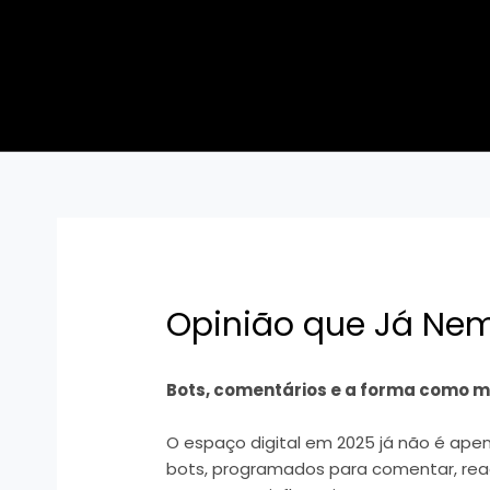
Skip
Post
to
navigation
content
Opinião que Já Nem
Bots, comentários e a forma como
O espaço digital em 2025 já não é apena
bots, programados para comentar, rea