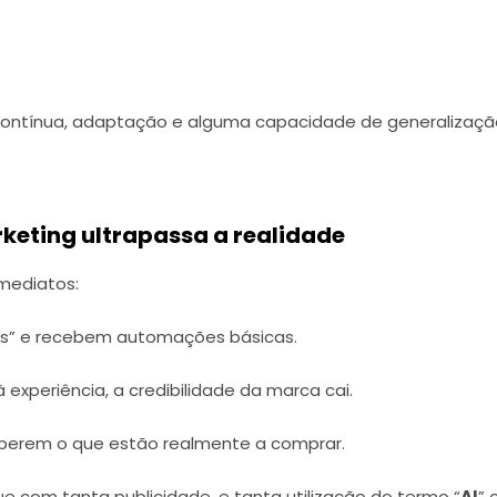
 contínua, adaptação e alguma capacidade de generalizaç
keting ultrapassa a realidade
imediatos:
tes” e recebem automações básicas.
xperiência, a credibilidade da marca cai.
berem o que estão realmente a comprar.
e com tanta publicidade, e tanta utilização do termo “
AI
” 