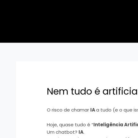
Skip
Post
to
navigation
content
Nem tudo é artificial
O risco de chamar
IA
a tudo (e o que is
Hoje, quase tudo é “
Inteligência Artifi
Um chatbot?
IA
.