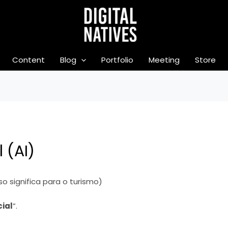
Content
Blog
Portfolio
Meeting
Store
 (AI)
so significa para o turismo)
cial
”.