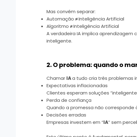
Mas convém separar:
Automação
≠
Inteligência Artificial
Algoritmo
≠
Inteligência Artificial
A verdadeira IA implica aprendizagem
inteligente.
2. O problema: quando o mar
Chamar
IA
a tudo cria três problemas 
Expectativas inflacionadas
Clientes esperam soluções “inteligen
Perda de confiança
Quando a promessa não corresponde à e
Decisões erradas
Empresas investem em “
IA
” sem perce
Este último ponto é fundamental, porqu