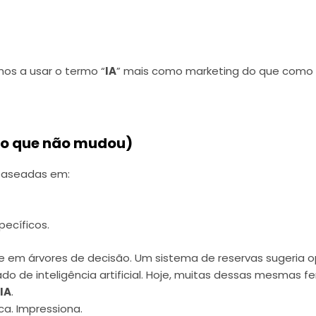
.
os a usar o termo “
IA
” mais como marketing do que como d
e o que não mudou)
 baseadas em:
ecíficos.
em árvores de decisão. Um sistema de reservas sugeria op
o de inteligência artificial. Hoje, muitas dessas mesmas 
o
IA
.
ca. Impressiona.