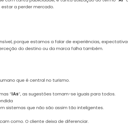
 estar a perder mercado.
ensível, porque estamos a falar de experiências, expectativ
 perceção do destino ou da marca falha também.
humano que é central no turismo.
mas “
IAs
”, as sugestões tornam-se iguais para todos.
endida
 sistemas que não são assim tão inteligentes.
icam como. O cliente deixa de diferenciar.